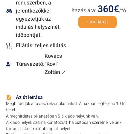
rendszerben, a
360€
jelentkezőkkel
Utazás ára:
/fő
egyeztetjük az
FOGLALÁS
indulás helyszínét,
időpontját.
Ellátás: teljes ellátás
Kovács
Túravezető:
"Kovi"
Zoltán ↗
Az út leírása
Meghirdetjük a tavaszi elvonulásunkat. A házban legfeljebb 10 fő
fér el.
A meghirdetés pillanatában 5-6 kiadó helyünk van.
A kiadó helyek száma korlátozott, ha biztosan szeretnél velünk
tartani, akkor mielőbb foglalj helyet.