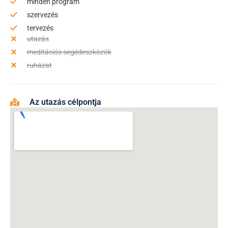
minden program
szervezés
tervezés
utazás
meditációs segédeszközök
ruházat
Az utazás célpontja