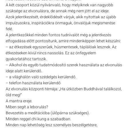
A két csoport közül nyilvánvaló, hogy melyiknek van nagyobb
szüksége az elvonulásra, de annak még nem jött el az ideje.
Azok jelentkezését, érdeklődését várjuk, akik nyitottak az újabb
impulzusokra, inspirációkra önmaguk, önvalójuk megismerése
felé.
A jelentkezőkkel minden fontos tudnivalót még a jelentkezés
elfogadása előtt pontosítunk, amire mindenképpen lehet készülni:
– az étkezések egyszerűek, húsmentesek, táplálóak lesznek. Az
étkezéseken kívül nincs nassolás. Ez az önfegyelem
gyakorlatához tartozik.
– Alkohol és egyéb tudatmódosító szerek használata az elvonulás
ideje alatt kerülendő.
– a világhálón való szédelgés kerülendő.
– telefon használata kerülendő
Az elvonulás központi témája: „Ha útközben Buddhával találkozol,
öld meg!”
A mantra ereje.
Miben segít a leborulás?
Bevezetés a meditációba (ülőpárna szükséges).
Minden reggel chi kung a szabadban.
Minden nap lehetőség lesz személyes beszélgetésre,