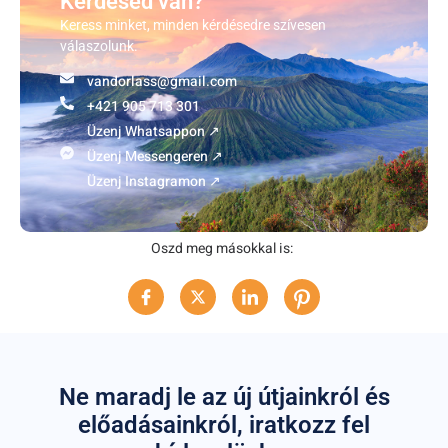
Kérdésed van?
Keress minket, minden kérdésedre szívesen
válaszolunk.
vandorlass@gmail.com
+421 905 713 301
Üzenj Whatsappon ↗
Üzenj Messengeren ↗
Üzenj Instagramon ↗
Oszd meg másokkal is:
Ne maradj le az új útjainkról és
előadásainkról, iratkozz fel