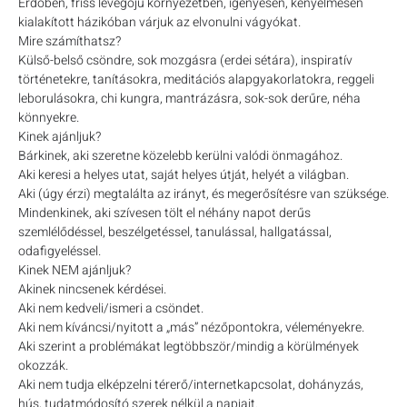
Erdőben, friss levegőjű környezetben, igényesen, kényelmesen
kialakított házikóban várjuk az elvonulni vágyókat.
Mire számíthatsz?
Külső-belső csöndre, sok mozgásra (erdei sétára), inspiratív
történetekre, tanításokra, meditációs alapgyakorlatokra, reggeli
leborulásokra, chi kungra, mantrázásra, sok-sok derűre, néha
könnyekre.
Kinek ajánljuk?
Bárkinek, aki szeretne közelebb kerülni valódi önmagához.
Aki keresi a helyes utat, saját helyes útját, helyét a világban.
Aki (úgy érzi) megtalálta az irányt, és megerősítésre van szüksége.
Mindenkinek, aki szívesen tölt el néhány napot derűs
szemlélődéssel, beszélgetéssel, tanulással, hallgatással,
odafigyeléssel.
Kinek NEM ajánljuk?
Akinek nincsenek kérdései.
Aki nem kedveli/ismeri a csöndet.
Aki nem kíváncsi/nyitott a „más” nézőpontokra, véleményekre.
Aki szerint a problémákat legtöbbször/mindig a körülmények
okozzák.
Aki nem tudja elképzelni térerő/internetkapcsolat, dohányzás,
hús, tudatmódosító szerek nélkül a napjait.