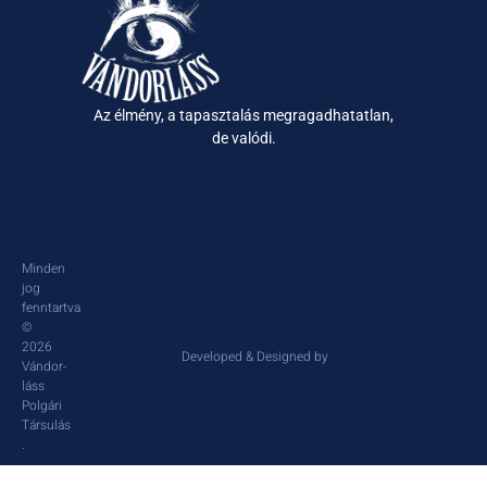
Az élmény, a tapasztalás megragadhatatlan,
de valódi.
Minden
jog
fenntartva
©
2026
Developed & Designed by
Vándor-
láss
Polgári
Társulás​
.