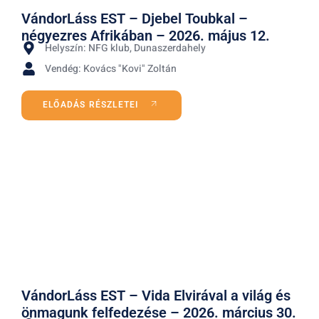
VándorLáss EST – Djebel Toubkal –
négyezres Afrikában – 2026. május 12.
Helyszín: NFG klub, Dunaszerdahely
Vendég: Kovács "Kovi" Zoltán
ELŐADÁS RÉSZLETEI
VándorLáss EST – Vida Elvirával a világ és
önmagunk felfedezése – 2026. március 30.