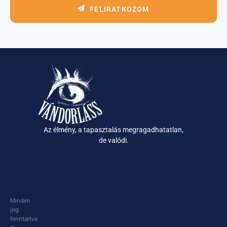
FELIRATKOZOM
Az élmény, a tapasztalás megragadhatatlan,
de valódi.
Minden
jog
fenntartva