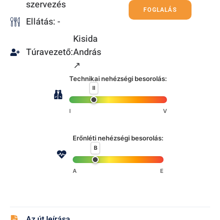
szervezés
FOGLALÁS
Ellátás: -
Kisida
Túravezető:
András
↗
Technikai nehézségi besorolás:
II
I
V
Erőnléti nehézségi besorolás:
B
A
E
Az út leírása