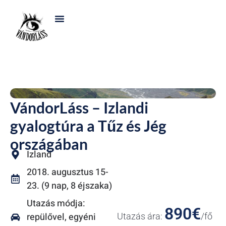
VándorLáss – Izlandi
gyalogtúra a Tűz és Jég
országában
Izland
2018. augusztus 15-
23. (9 nap, 8 éjszaka)
Utazás módja:
890€
repülővel, egyéni
Utazás ára:
/fő