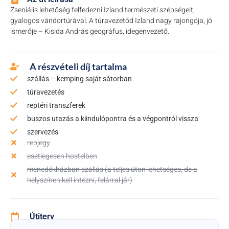
Zseniális lehetőség felfedezni Izland természeti szépségeit,
gyalogos vándortúrával. A túravezetőd Izland nagy rajongója, jó
ismerője – Kisida András geográfus, idegenvezető.
A részvételi díj tartalma
szállás – kemping saját sátorban
túravezetés
reptéri transzferek
buszos utazás a kiindulópontra és a végpontról vissza
szervezés
repjegy
esetlegesen hostelben
menedékházban szállás (a teljes úton lehetséges, de a
helyszínen kell intézni, felárral jár)
Útiterv