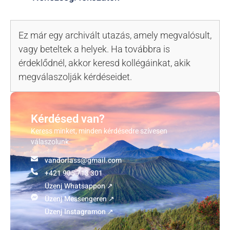
Ez már egy archivált utazás, amely megvalósult,
vagy beteltek a helyek. Ha továbbra is
érdeklődnél, akkor keresd kollégáinkat, akik
megválaszolják kérdéseidet.
Kérdésed van?
Keress minket, minden kérdésedre szívesen
válaszolunk.
vandorlass@gmail.com
+421 905 713 301
Üzenj Whatsappon ↗
Üzenj Messengeren ↗
Üzenj Instagramon ↗