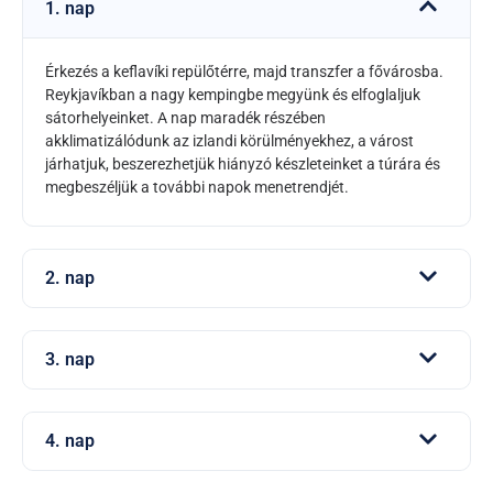
1. nap
Érkezés a keflavíki repülőtérre, majd transzfer a fővárosba.
Reykjavíkban a nagy kempingbe megyünk és elfoglaljuk
sátorhelyeinket. A nap maradék részében
akklimatizálódunk az izlandi körülményekhez, a várost
járhatjuk, beszerezhetjük hiányzó készleteinket a túrára és
megbeszéljük a további napok menetrendjét.
2. nap
3. nap
4. nap