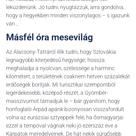
leküzdenünk. Jó tudni, nyugtázzuk, arra gondolva,
hogy a hegyekben minden viszonylagos – s igazunk
van…
Másfél óra mesevilág
Az Alacsony-Tátráról illik tudni, hogy Szlovákia
legnagyobb kiterjedésű hegysége; hossza
meghaladja a nyolcvan, szélessége a harminc
kilométert, s területének csaknem hetven százalékát
erdőségek borítják. Mi turisztikai szempontból
legérdekesebb, középső részét, a Gyömbér-
masszívumot támadjuk le – bár gyanítom, hogy
honfoglaló Árpád apánk bizonyosan visszafordult
volna az eurázsiai sztyeppek felé, ha ősmagyarjai
ezzel a tempóval vágnak neki jó ezerszáz éve a
Kárpátok meredélyeinek. De hát nekik sürgősebb