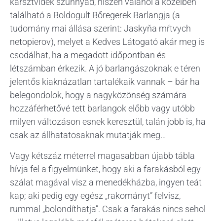
karsztvidék szunnyad, hiszen valahol a közelben
található a Boldogult Bőregerek Barlangja (a
tudomány mai állása szerint: Jaskyňa mŕtvych
netopierov), melyet a Kedves Látogató akár meg is
csodálhat, ha a megadott időpontban és
létszámban érkezik. A jó barlangászoknak e téren
jelentős kiaknázatlan tartalékaik vannak – bár ha
belegondolok, hogy a nagyközönség számára
hozzáférhetővé tett barlangok előbb vagy utóbb
milyen változáson esnek keresztül, talán jobb is, ha
csak az állhatatosaknak mutatják meg…
Vagy kétszáz méterrel magasabban újabb tábla
hívja fel a figyelmünket, hogy aki a farakásból egy
szálat magával visz a menedékházba, ingyen teát
kap; aki pedig egy egész „rakományt” felvisz,
rummal „bolondíthatja”. Csak a farakás nincs sehol