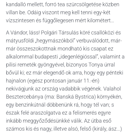
kandalló mellett, forró tea szürcsölgetése közben
villan be. Odáig viszont meg kell tenni egy-két
vízszintesen és függőlegesen mért kilométert…
A Vándor, láss! Polgári Társulás köré csallóközi és
mátyusföldi „hegymászókból” verbuválódott, már-
már összeszokottnak mondható kis csapat ez
alkalommal budapesti „idegenlégióssal”, valamint a
pilisi remeték gyöngyével, bizonyos Tonya úrral
bővül ki; ez már elegendő ok arra, hogy egy pénteki
hajnalon (egész pontosan január 11.-én)
nekivágjunk az ország vadabbik végének. Valahol
Besztercebánya (ma: Banská Bystrica) környékén,
egy benzinkútnál döbbenünk rá, hogy tél van; s
észak felé araszolgatva ez a felismerés egyre
inkább meggyőződésünkké válik. Az útba eső
számos kis és nagy, illetve alsó, felső (király, ász…)