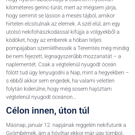
kilométeres gerinc-túrát, mert az mégsem járja,
hogy semmit se lásson a mesés tájból, amikor
hirtelen elcsitulnak az elemek. A szél elül, ám egy
utolsó nekifohászkodással kifújja a völgyekből a
ködöket, hogy az emberek a hóban teljes
pompájában szemlélhessék a Teremtés még mindig
be nem fejezett, legnagyszerűbb mozzanatát – a
naplementét. Csak a végtelenül nyugodt óceán
fölött tud úgy lenyugodni a Nap, mint a hegyekben –
s ebből akkor sem engedek, ha valami véletlen
folytán kiderülne, hogy még sosem hajóztam
végtelenül nyugodt óceánon…
Célon innen, úton túl
Másnap, január 12. napjának reggelén nekifutunk a
Gyömbérnek, ám a hóvihar ekkor már úgy tombol,