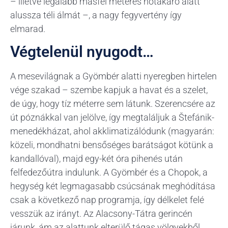
– illetve legalább másfél méteres hótakaró alatt
alussza téli álmát –, a nagy fegyvertény így
elmarad.
Végtelenül nyugodt…
A mesevilágnak a Gyömbér alatti nyeregben hirtelen
vége szakad – szembe kapjuk a havat és a szelet,
de úgy, hogy tíz méterre sem látunk. Szerencsére az
út póznákkal van jelölve, így megtaláljuk a Štefánik-
menedékházat, ahol akklimatizálódunk (magyarán:
közeli, mondhatni bensőséges barátságot kötünk a
kandallóval), majd egy-két óra pihenés után
felfedezőútra indulunk. A Gyömbér és a Chopok, a
hegység két legmagasabb csúcsának meghódítása
csak a következő nap programja, így délkelet felé
vesszük az irányt. Az Alacsony-Tátra gerincén
járunk, ám az alattunk elterülő tágas völgyekből