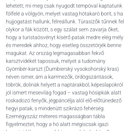
lehetett; mi meg csak nyugodt tempóval kaptatunk
fölfelé a völgyön, melyet vastag hótakaró borít, s ha
hujjogatást hallunk, félreállunk. Túrasízők tűnnek fel
olykor a fák között, s egy szálat sem zavarja őket,
hogy a turistaösvényt kísérő patak medre elég mély
és meredek ahhoz, hogy esetleg összetörjék benne
magukat. Az ország legmagasabban fekvő
karsztvidékét tapossuk, melyet a tudomány
Gyömbér-karszt (Ďumbierský vysokohorský kras)
néven ismer, ám a karrmezők, ördögszántások,
töbrök, dolinák helyett a naptárakból, képeslapokról
jól ismert mesevilág fogad – vastag hósipkák alatt
roskadozó fenyők, jégpáncélja alól elő-előtünedező
hegyi patak, s mindenütt szikrázó fehérség.
Ezernégyszáz méteres magasságban tábla
figyelmeztet, hogy a hó alatt mégiscsak igazi