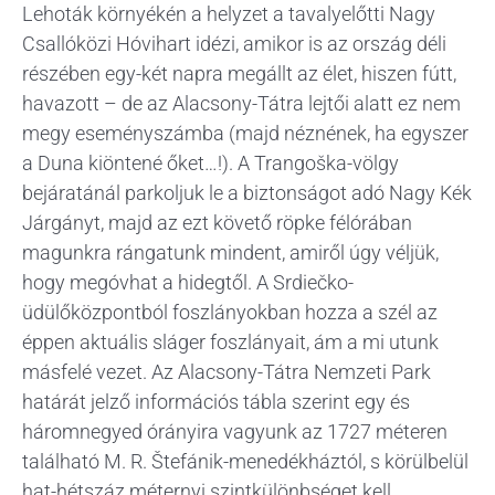
Lehoták környékén a helyzet a tavalyelőtti Nagy
Csallóközi Hóvihart idézi, amikor is az ország déli
részében egy-két napra megállt az élet, hiszen fútt,
havazott – de az Alacsony-Tátra lejtői alatt ez nem
megy eseményszámba (majd néznének, ha egyszer
a Duna kiöntené őket…!). A Trangoška-völgy
bejáratánál parkoljuk le a biztonságot adó Nagy Kék
Járgányt, majd az ezt követő röpke félórában
magunkra rángatunk mindent, amiről úgy véljük,
hogy megóvhat a hidegtől. A Srdiečko-
üdülőközpontból foszlányokban hozza a szél az
éppen aktuális sláger foszlányait, ám a mi utunk
másfelé vezet. Az Alacsony-Tátra Nemzeti Park
határát jelző információs tábla szerint egy és
háromnegyed órányira vagyunk az 1727 méteren
található M. R. Štefánik-menedékháztól, s körülbelül
hat-hétszáz méternyi szintkülönbséget kell