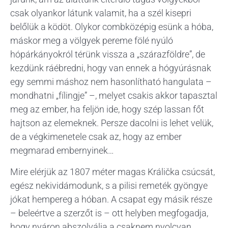
csak olyankor látunk valamit, ha a szél kisepri
belőlük a ködöt. Olykor combközépig esünk a hóba,
máskor meg a völgyek pereme fölé nyúló
hópárkányokról térünk vissza a „szárazföldre”, de
kezdünk ráébredni, hogy van ennek a hógyúrásnak
egy semmi máshoz nem hasonlítható hangulata –
mondhatni „fílingje” –, melyet csakis akkor tapasztal
meg az ember, ha feljön ide, hogy szép lassan főt
hajtson az elemeknek. Persze dacolni is lehet velük,
de a végkimenetele csak az, hogy az ember
megmarad embernyinek…
Mire elérjük az 1807 méter magas Králička csúcsát,
egész nekividámodunk, s a pilisi remeték gyöngye
jókat hempereg a hóban. A csapat egy másik része
– beleértve a szerzőt is – ott helyben megfogadja,
hogy nyáron abszolválja a csaknem nyolcvan