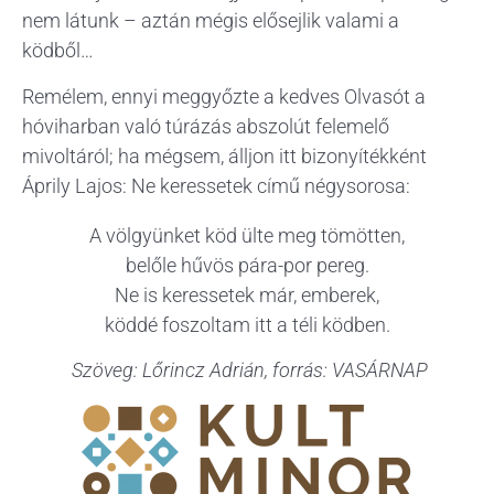
nem látunk – aztán mégis elősejlik valami a
ködből…
Remélem, ennyi meggyőzte a kedves Olvasót a
hóviharban való túrázás abszolút felemelő
mivoltáról; ha mégsem, álljon itt bizonyítékként
Áprily Lajos: Ne keressetek című négysorosa:
A völgyünket köd ülte meg tömötten,
belőle hűvös pára-por pereg.
Ne is keressetek már, emberek,
köddé foszoltam itt a téli ködben.
Szöveg: Lőrincz Adrián, forrás: VASÁRNAP