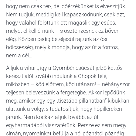
hogy nem csak tér-, de időérzékünket is elveszítjük.
Nem tudjuk, meddig kell kapaszkodnunk, csak azt,
hogy valahol fölöttünk ott magaslik egy csúcs,
melyet el kell érnünk – s ösztönzésnek ez bőven
elég. Közben pedig beteljesül rajtunk az ősi
bölcsesség, mely kimondja, hogy az út a fontos,
nem a cél…
Álljuk a vihart, így a Gyömbér csúcsát jelző kettős
kereszt alól tovább indulunk a Chopok felé,
miközben – köd előttem, köd utánam! – néhányszor
teljesen beleveszünk a fergetegbe. Akkor lepődünk
meg, amikor egy-egy „tisztább pillanatban” kibukkan
alattunk a völgy, s tudatosítjuk, hogy hópilléreken
járunk. Nem kockáztatjuk tovább, az út
egyharmadából visszatérünk. Persze ez sem megy
simán, nyomainkat befújja a hó, póznától póznáig