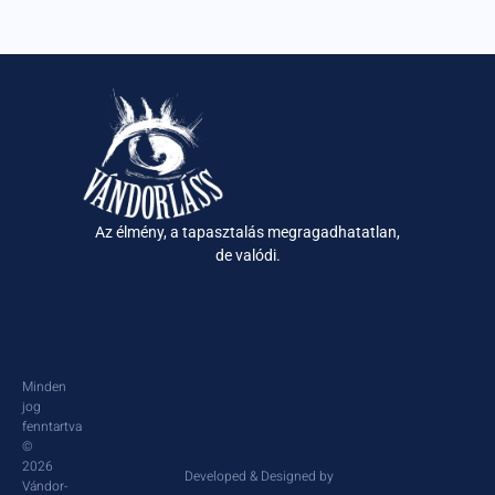
Az élmény, a tapasztalás megragadhatatlan,
de valódi.
Minden
jog
fenntartva
©
2026
Developed & Designed by
Vándor-