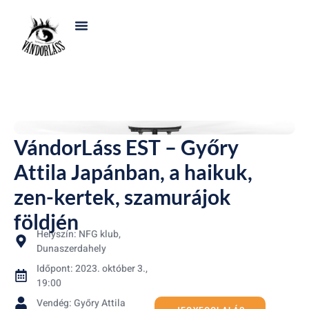
VándorLáss EST – Győry
Attila Japánban, a haikuk,
zen-kertek, szamurájok
földjén
Helyszín: NFG klub,
Dunaszerdahely
Időpont: 2023. október 3.,
19:00
Vendég: Győry Attila