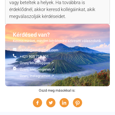
vagy beteltek a helyek. Ha továbbra is
érdeklődnél, akkor keresd kollégáinkat, akik
megválaszolják kérdéseidet.
Kérdésed van?
Keress minket, minden kérdésedre szívesen válaszolunk.
vandorlass@gmail.com
+421 905 713 301
Üzenj Whatsappon ↗
Üzenj Messengeren ↗
Üzenj Instagramon ↗
Oszd meg másokkal is: