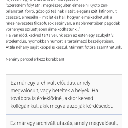
“Szeretném folytatni, megrészegülten elmesélni Kyoto zen-
pillanatait, forró, gőzölgő teáinak illatát, elegáns ízét, kifinomult
csészéit, elmesélni – mit lát és hall, hogyan elmélkedhetünk a
híres-nevezetes filozófusok sétányán, a naplementében pagodák
vörhenyes sziluettjében álmélkodhatunk…”
Ha van időd, kedved tarts velünk ezen az estén egy szubjektív,
érzelemdús, nyomokban humort is tartalmazó beszélgetésen.
Attila néhány saját képpel is készül. Mármint fotóra számíthatunk.
Néhány perccel érkezz korábban!
Ez már egy archivált előadás, amely
megvalósult, vagy beteltek a helyek. Ha
továbbra is érdeklődnél, akkor keresd
kollégáinkat, akik megválaszolják kérdéseidet.
Ez már egy archivált utazás, amely megvalósult,