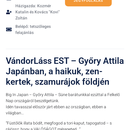
JEGYFOGLALÁS
Házigazda: Kozmér
Katalin és Kovács "Kovi"
Zoltán
Belépő: tetszőleges
felajánlás
VándorLáss EST – Győry Attila
Japánban, a haikuk, zen-
kertek, szamurájok földjén
Big In Japan – Győry Attila – Süne barátunkkal ezúttal a Felkelő
Nap országáról beszélgetünk.
Idén tavasszal először járt ebben az országban, ebben a
világban…
“Füstőlők illata bódít, megfogod a tori-kaput, tapogatod – s
rájössz, hogy a VALÓSÁGOT méregeted…”