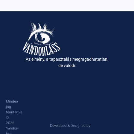
Az élmény, a tapasztalás megragadhatatlan,
de valódi.
Minden
jog
fenntartva
©
2026
Developed & Designed by
Vándor-
láss